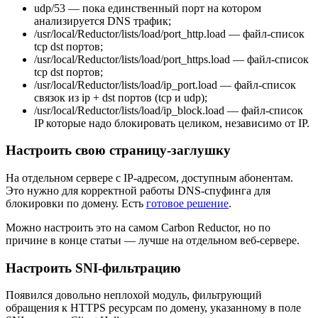
udp/53 — пока единственный порт на котором
анализируется DNS трафик;
/usr/local/Reductor/lists/load/port_http.load — файл-список
tcp dst портов;
/usr/local/Reductor/lists/load/port_https.load — файл-список
tcp dst портов;
/usr/local/Reductor/lists/load/ip_port.load — файл-список
связок из ip + dst портов (tcp и udp);
/usr/local/Reductor/lists/load/ip_block.load — файл-список
IP которые надо блокировать целиком, независимо от IP.
Настроить свою страницу-заглушку
На отдельном сервере с IP-адресом, доступным абонентам.
Это нужно для корректной работы DNS-спуфинга для
блокировки по домену. Есть
готовое решение
.
Можно настроить это на самом Carbon Reductor, но по
причине в конце статьи — лучше на отдельном веб-сервере.
Настроить SNI-фильтрацию
Появился довольно неплохой модуль, фильтрующий
обращения к HTTPS ресурсам по домену, указанному в поле