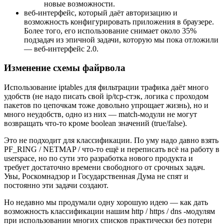
новые возможности.
веб-интерфейс, который даёт авторизацию и
возможность конфигурировать приложения в браузере.
Более того, его использование снимает около 35%
подзадач из эпичной задачи, которую мы пока отложили
— веб-интерфейс 2.0.
Изменение схемы файрвола
Использование iptables для фильтрации трафика даёт много
удобств (не надо писать свой ip/tcp-стэк, логика с проходом
пакетов по цепочкам тоже довольно упрощает жизнь), но и
много неудобств, одно из них — match-модули не могут
возвращать что-то кроме boolean значений (true/false).
Это не подходит для классификации. По уму надо давно взять
PF_RING / NETMAP / что-то ещё и переписать всё на работу в
userspace, но по сути это разработка нового продукта и
требует достаточно времени свободного от срочных задач.
Увы, Роскомнадзор и Государственная Дума не спят и
постоянно эти задачи создают.
Но недавно мы продумали одну хорошую идею — как дать
возможность классификации нашим http / https / dns -модулям
при использовании многих списков практически без потери