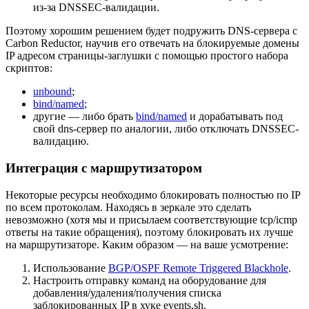
из-за DNSSEC-валидации.
Поэтому хорошим решением будет подружить DNS-сервера с
Carbon Reductor, научив его отвечать на блокируемые домены
IP адресом страницы-заглушки с помощью простого набора
скриптов:
unbound
;
bind/named
;
другие — либо брать
bind/named
и дорабатывать под
свой dns-сервер по аналогии, либо отключать DNSSEC-
валидацию.
Интеграция с маршрутизатором
Некоторые ресурсы необходимо блокировать полностью по IP
по всем протоколам. Находясь в зеркале это сделать
невозможно (хотя мы и присылаем соответствующие tcp/icmp
ответы на такие обращения), поэтому блокировать их лучше
на маршрутизаторе. Каким образом — на ваше усмотрение:
Использование
BGP/OSPF Remote Triggered Blackhole
.
Настроить отправку команд на оборудование для
добавления/удаления/получения списка
заблокированных IP в хуке events.sh.