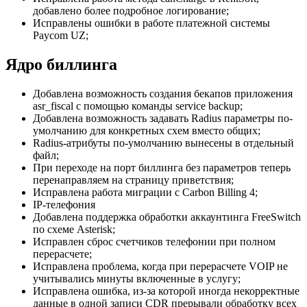
добавлено более подробное логирование;
Исправлены ошибки в работе платежной системы
Paycom UZ;
Ядро биллинга
Добавлена возможность создания бекапов приложения
asr_fiscal с помощью команды service backup;
Добавлена возможность задавать Radius параметры по-
умолчанию для конкретных схем вместо общих;
Radius-атрибуты по-умолчанию вынесены в отдельный
файл;
При переходе на порт биллинга без параметров теперь
перенаправляем на страницу приветствия;
Исправлена работа миграции с Carbon Billing 4;
IP-телефония
Добавлена поддержка обработки аккаунтинга FreeSwitch
по схеме Asterisk;
Исправлен сброс счетчиков телефонии при полном
перерасчете;
Исправлена проблема, когда при перерасчете VOIP не
учитывались минуты включенные в услугу;
Исправлена ошибка, из-за которой иногда некорректные
данные в одной записи CDR прерывали обработку всех