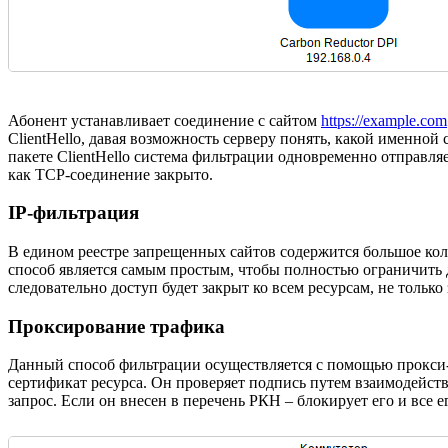
Абонент устанавливает соединение с сайтом
https://example.com
ClientHello, давая возможность серверу понять, какой именно
пакете ClientHello система фильтрации одновременно отправляе
как TCP-соединение закрыто.
IP-фильтрация
В едином реестре запрещенных сайтов содержится большое кол
способ является самым простым, чтобы полностью ограничить д
следовательно доступ будет закрыт ко всем ресурсам, не тольк
Проксирование трафика
Данный способ фильтрации осуществляется с помощью прокси-с
сертификат ресурса. Он проверяет подпись путем взаимодействи
запрос. Если он внесен в перечень РКН – блокирует его и все 