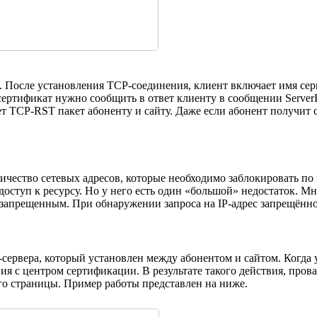
. После установления TCP-соединения, клиент включает имя серв
й сертификат нужно сообщить в ответ клиенту в сообщении Serve
т TCP-RST пакет абоненту и сайту. Даже если абонент получит с
ичество сетевых адресов, которые необходимо заблокировать по
оступ к ресурсу. Но у него есть один «большой» недостаток. Мн
о запрещенным. При обнаружении запроса на IP-адрес запрещённо
ервера, который установлен между абонентом и сайтом. Когда 
я с центром сертификации. В результате такого действия, прова
его страницы. Пример работы представлен на ниже.