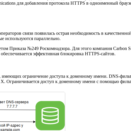
unications для добавления протокола HTTPS в одноименный брауз
ператоров связи появилась острая необходимость в качественно
ые используются параллельно.
ом Приказа №249 Роскомнадзора. Для этого компания Carbon So
ю обеспечивается эффективная блокировка HTTPS-сайтов.
, имеющих ограничение доступа к доменному имени. DNS-фильтр
I X. Ограничивается доступ к доменному имени с помощью филь