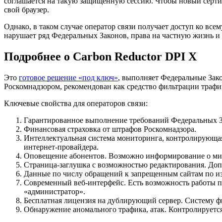
соглашается на такую защищенную сессию. Чтобы новый сертиф
свой браузер.
Однако, в таком случае оператор связи получает доступ ко все
нарушает ряд Федеральных Законов, права на частную жизнь и
Подробнее о Carbon Reductor DPI X
Это
готовое решение «под ключ»
, выполняет Федеральные Зак
Роскомнадзором, рекомендован как средство фильтрации трафик
Ключевые свойства для операторов связи:
Гарантированное выполнение требований Федеральных З
Финансовая страховка от штрафов Роскомнадзора.
Интеллектуальная система мониторинга, контролирующая
интернет-провайдера.
Оповещение абонентов. Возможно информирование о мину
Страница-заглушка с возможностью редактирования. До
Данные по числу обращений к запрещенным сайтам по из
Современный веб-интерфейс. Есть возможность работы п
«администратор».
Бесплатная лицензия на дублирующий сервер. Систему ф
Обнаружение аномального трафика, атак. Контролируется