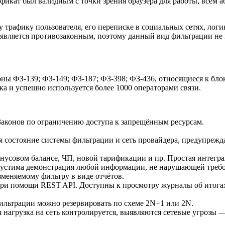
икат был валидным с точки зрения браузера для работы, всем а
му трафику пользователя, его переписке в социальных сетях, лог
 является противозаконным, поэтому данный вид фильтрации не 
оны ФЗ-139; ФЗ-149; ФЗ-187; ФЗ-398; ФЗ-436, относящиеся к бл
а и успешно используется более 1000 операторами связи.
аконов по ограничению доступа к запрещённым ресурсам.
 состояние системы фильтрации и сеть провайдера, предупрежд
совом балансе, ЧП, новой тарификации и пр. Простая интегра
пустима демонстрация любой информации, не нарушающей требо
меняемому фильтру в виде отчётов.
ри помощи REST API. Доступны к просмотру журналы об итогах
ильтрации можно резервировать по схеме 2N+1 или 2N.
 нагрузка на сеть контролируется, выявляются сетевые угрозы —