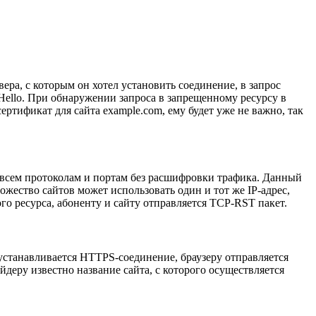
ера, с которым он хотел установить соединение, в запрос
rHello. При обнаружении запроса в запрещенному ресурсу в
ертификат для сайта example.com, ему будет уже не важно, так
 всем протоколам и портам без расшифровки трафика. Данный
ожество сайтов может использовать один и тот же IP-адрес,
го ресурса, абоненту и сайту отправляется TCP-RST пакет.
устанавливается HTTPS-соединение, браузеру отправляется
йдеру известно название сайта, с которого осуществляется