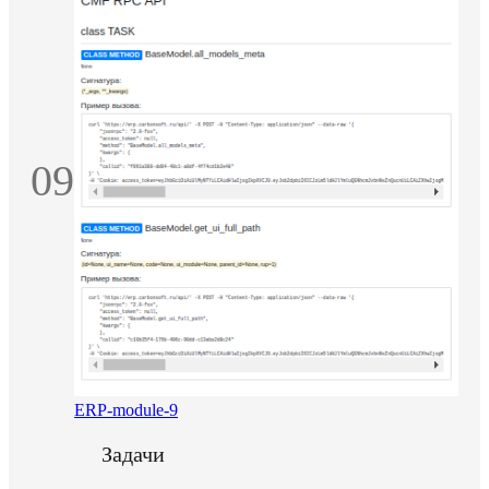
09
ERP-module-9
Задачи