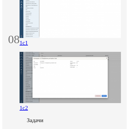
08
1c1
1c2
Задачи