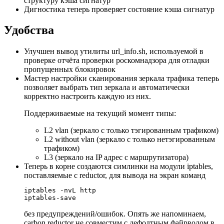
структуру кэша сигнатур
Дигностика теперь проверяет состояние кэша сигнатур
Удобства
Улучшен вывод утилиты url_info.sh, используемой в
проверке отчёта проверки роскомнадзора для отладки
пропущенных блокировок
Мастер настройки сканирования зеркала трафика теперь
позволяет выбрать тип зеркала и автоматически
корректно настроить каждую из них.
Поддерживаемые на текущий момент типы:
L2 vlan (зеркало с только тэгированным трафиком)
L2 without vlan (зеркало с только нетэгированным
трафиком)
L3 (зеркало на IP адрес с маршрутизатора)
Теперь в корне создаются симлинки на модули iptables,
поставляемые с reductor, для вывода на экран команд
iptables -nvL http

без предупреждений/ошибок. Опять же напоминаем,
carbon reductor не совместим с дефолтным файрволом в