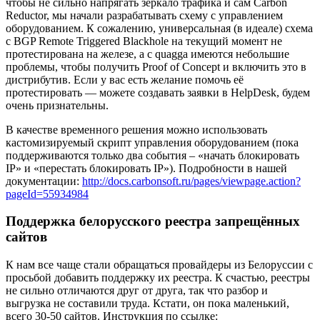
чтобы не сильно напрягать зеркало трафика и сам Carbon
Reductor, мы начали разрабатывать схему с управлением
оборудованием. К сожалению, универсальная (в идеале) схема
с BGP Remote Triggered Blackhole на текущий момент не
протестирована на железе, а с quagga имеются небольшие
проблемы, чтобы получить Proof of Concept и включить это в
дистрибутив. Если у вас есть желание помочь её
протестировать — можете создавать заявки в HelpDesk, будем
очень признательны.
В качестве временного решения можно использовать
кастомизируемый скрипт управления оборудованием (пока
поддерживаются только два события – «начать блокировать
IP» и «перестать блокировать IP»). Подробности в нашей
документации:
http://docs.carbonsoft.ru/pages/viewpage.action?
pageId=55934984
Поддержка белорусского реестра запрещённых
сайтов
К нам все чаще стали обращаться провайдеры из Белоруссии с
просьбой добавить поддержку их реестра. К счастью, реестры
не сильно отличаются друг от друга, так что разбор и
выгрузка не составили труда. Кстати, он пока маленький,
всего 30-50 сайтов. Инструкция по ссылке: