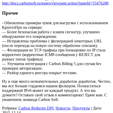
http://docs.carbonsoft.ru/pages/viewpage.action?pageId=55476288
Прочее
- Обновлены примеры хуков для выгрузки с использованием
КриптоПро на сервере;
— Более безопасная работа с кэшем сигнатур, улучшено
обнаружение его повреждения;
— Исправлены проблемы с фильтрацией некоторых URL
(после перехода на новую систему обработки списков);
— Фильтрация не TCP-трафика при блокировке по IP стала
корректнее (корректные ICMP-сообщения у REJECT для
разных типов трафика);
— Улучшена интеграция с Carbon Billing 5 для случая без
проверки авторизации;
— Разбор единого реестра покрыт тестами.
Ну и еще много незначительных доработок доработок. Честно,
мы все больше гордимся нашим фильтром. Похвастаться
поддержкой IPv6 может не каждый продукт. А что вы
думаете? Оставьте свой отзыв в комментариях! Удачи вам. С
уважением, команда Carbon Soft.
Рубрика:
Carbon Reductor DPI
,
Новости
,
Продукты
|
Дата:
2015-12-14